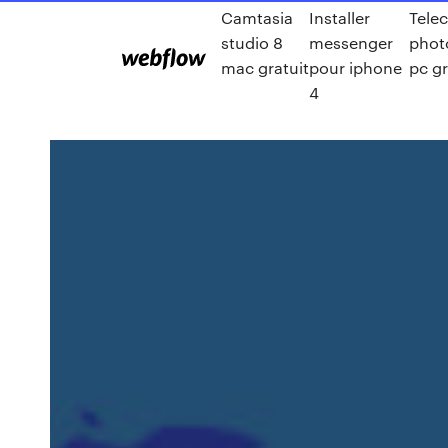
Camtasia
Installer
Tele
studio 8
messenger
phot
mac gratuit
pour iphone
pc gr
4